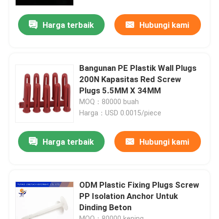
Harga terbaik
Hubungi kami
Tentang kita
Wisata pabrik
Bangunan PE Plastik Wall Plugs
200N Kapasitas Red Screw
Kontrol kualitas
Plugs 5.5MM X 34MM
MOQ：80000 buah
Harga：USD 0.0015/piece
Hubungi kami
Harga terbaik
Hubungi kami
Quote request suatu
Anchor dinding nilon
ODM Plastic Fixing Plugs Screw
PP Isolation Anchor Untuk
Dinding Beton
Nylon Anchor Plug
MOQ：80000 keping