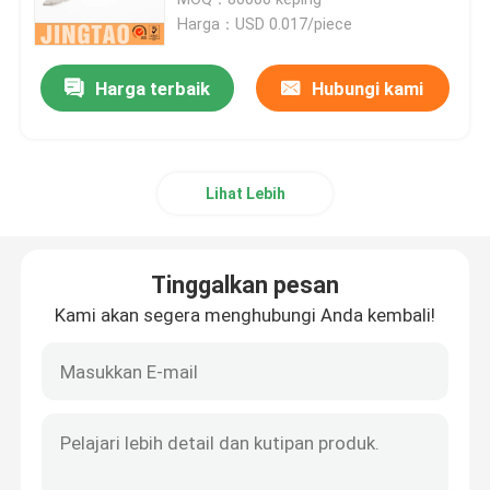
Harga：USD 0.017/piece
Jangkar Penggerak Palu Nilon
Harga terbaik
Hubungi kami
Plug Dinding Plastik
Lihat Lebih
Pengemasan Plastik
Penutup sekrup plastik
Tinggalkan pesan
Kami akan segera menghubungi Anda kembali!
Plug dinding logam
Anchor paduan seng
Plug Plasterboard