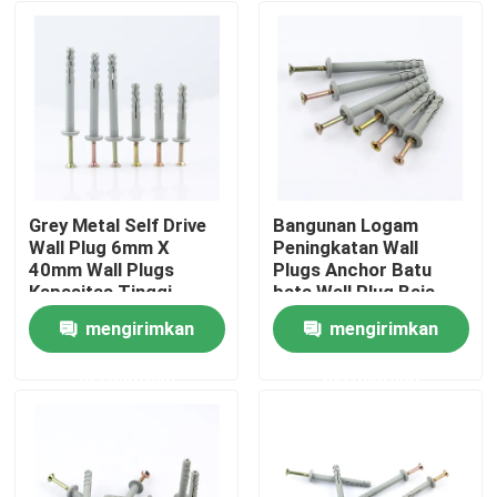
Grey Metal Self Drive
Bangunan Logam
Wall Plug 6mm X
Peningkatan Wall
40mm Wall Plugs
Plugs Anchor Batu
Kapasitas Tinggi
bata Wall Plug Baja
mengirimkan
mengirimkan
Rumah
permintaan
permintaan
Produk
Video