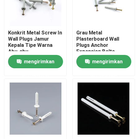
Tentang kita
Konkrit Metal Screw In
Grau Metal
Wisata pabrik
Wall Plugs Jamur
Plasterboard Wall
Kepala Tipe Warna
Plugs Anchor
Abu-abu
Expansion Bolts
Kontrol kualitas
ISO9001
mengirimkan
mengirimkan
permintaan
permintaan
Hubungi kami
Quote request suatu
Anchor dinding nilon
Nylon Anchor Plug