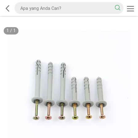
1
/
1